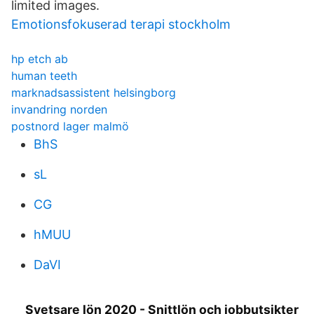
limited images.
Emotionsfokuserad terapi stockholm
hp etch ab
human teeth
marknadsassistent helsingborg
invandring norden
postnord lager malmö
BhS
sL
CG
hMUU
DaVI
Svetsare lön 2020 - Snittlön och jobbutsikter