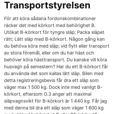
Transportstyrelsen
För att köra sådana fordonskombinationer
räcker det med körkort med behörighet B.
Utökat B-körkort för tyngre släp; Packa släpet
rätt; Lätt släp med B-körkort. Någon gång kan
du behöva köra med släp; vid flytt eller transport
av stora föremål, eller om du har häst och
behöver köra hästtransport. Du kanske vill köra
husvagn på semestern? Har du ett B-körkort får
du använda det som kallas lätt släp. Bilen med
detta registreringsbevis får dra ett släp som
väger max 1 500 kg. Dock inte med vanligt B-
körkort, eftersom O.3 anger att maximal
släpvagnsvikt för B-körkort är 1 440 kg. Får jag
med denna bil dra ett släp som väger 1 600 kg