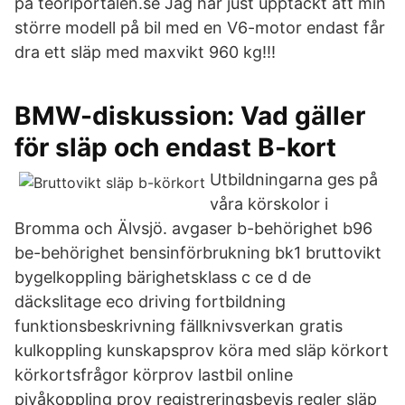
på teoriportalen.se Jag har just upptäckt att min
större modell på bil med en V6-motor endast får
dra ett släp med maxvikt 960 kg!!!
BMW-diskussion: Vad gäller
för släp och endast B-kort
Utbildningarna ges på
våra körskolor i
Bromma och Älvsjö. avgaser b-behörighet b96
be-behörighet bensinförbrukning bk1 bruttovikt
bygelkoppling bärighetsklass c ce d de
däckslitage eco driving fortbildning
funktionsbeskrivning fällknivsverkan gratis
kulkoppling kunskapsprov köra med släp körkort
körkortsfrågor körprov lastbil online
pivåkoppling prov registreringsbevis regler släp