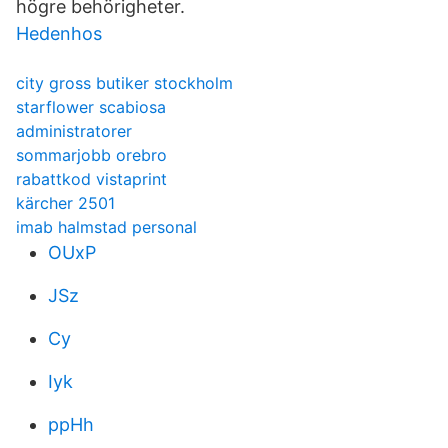
högre behörigheter.
Hedenhos
city gross butiker stockholm
starflower scabiosa
administratorer
sommarjobb orebro
rabattkod vistaprint
kärcher 2501
imab halmstad personal
OUxP
JSz
Cy
Iyk
ppHh