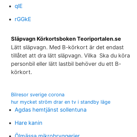
qlE
rGGkE
Släpvagn Körkortsboken Teoriportalen.se
Lätt släpvagn. Med B-körkort är det endast
tillåtet att dra lätt släpvagn. Vilka Ska du köra
personbil eller lätt lastbil behöver du ett B-
körkort.
Bilresor sverige corona
hur mycket ström drar en tv i standby läge
Agdas hemtjänst sollentuna
Hare kanin
Ölmässa mikrobryggerier