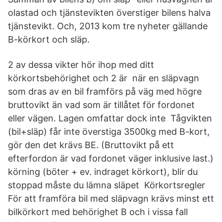
olastad och tjänstevikten överstiger bilens halva
tjänstevikt. Och, 2013 kom tre nyheter gällande
B-körkort och släp.
2 av dessa vikter hör ihop med ditt
körkortsbehörighet och 2 är när en släpvagn
som dras av en bil framförs på väg med högre
bruttovikt än vad som är tillåtet för fordonet
eller vägen. Lagen omfattar dock inte Tågvikten
(bil+släp) får inte överstiga 3500kg med B-kort,
gör den det krävs BE. (Bruttovikt på ett
efterfordon är vad fordonet väger inklusive last.)
körning (böter + ev. indraget körkort), blir du
stoppad måste du lämna släpet Körkortsregler
För att framföra bil med släpvagn krävs minst ett
bilkörkort med behörighet B och i vissa fall