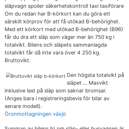
släpvagn spoiler säkerhetskontroll taxi taxiförare
Om du redan har B-körkort kan du göra ett
särskilt körprov för att få utökad B-behörighet.
Med ett körkort med utökad B-behörighet (B96)
får du dra ett släp som väger mer än 750 kg i
totalvikt. Bilens och släpets sammanlagda
totalvikt får då inte vara över 4 250 kg.
Bruttovikt.
Den högsta totalvikt på
släpet … Maxvikt
inklusive last på släp som saknar bromsar.
(Anges bara i registreringsbevis för bilar av
senare modell).
Öronmottagningen växjö
Summan av bilens b) om släp- eller husvagnen är