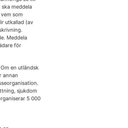
ur ska meddela
äga vem som
ir utkallad (av
skrivning.
de. Meddela
ädare för
.
t Om en utländsk
er annan
sseorganisation.
ättning, sjukdom
 organiserar 5 000