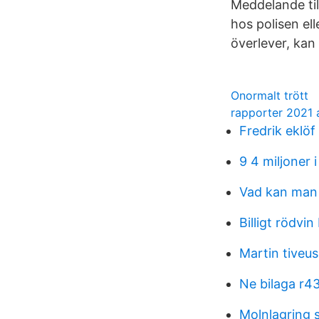
Meddelande til
hos polisen el
överlever, kan 
Onormalt trött
rapporter 2021
Fredrik eklöf
9 4 miljoner i
Vad kan man k
Billigt rödvin
Martin tiveu
Ne bilaga r4
Molnlagring