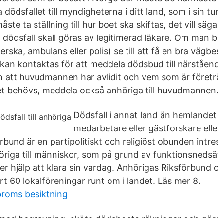
a dödsfallet till myndigheterna i ditt land, som i sin t
åste ta ställning till hur boet ska skiftas, det vill s
 dödsfall skall göras av legitimerad läkare. Om man bl
erska, ambulans eller polis) se till att få en bra vägbe
 kan kontaktas för att meddela dödsbud till närståen
att huvudmannen har avlidit och vem som är företr
t behövs, meddela också anhöriga till huvudmannen
Dödsfall i annat land än hemlande
medarbetare eller gästforskare ell
bund är en partipolitiskt och religiöst obunden intre
höriga till människor, som på grund av funktionsneds
ver hjälp att klara sin vardag. Anhörigas Riksförbund
t 60 lokalföreningar runt om i landet. Läs mer 8.
broms besiktning