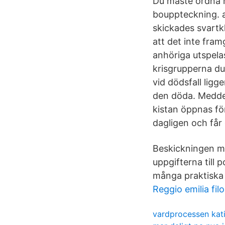
Du måste ordna 
bouppteckning. a
skickades svartk
att det inte fram
anhöriga utspela
krisgrupperna du
vid dödsfall ligg
den döda. Meddel
kistan öppnas fö
dagligen och få
Beskickningen med
uppgifterna till 
många praktiska 
Reggio emilia fil
vardprocessen kati