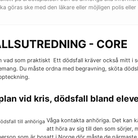
ka göras ske med den läkare eller möjligen polis eller
LLSUTREDNING - CORE
 vad som praktiskt Ett dödsfall kräver också mitt i s
gemang. Du måste ordna med begravning, sköta döds
ppteckning.
lan vid kris, dödsfall bland elever
Våga kontakta anhöriga. Det kan k
att höra av sig till den som sörjer
person som är bosatt i Norge dör måste de närmaste a