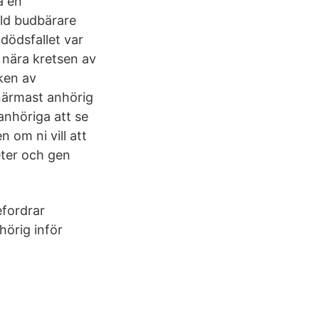
a en
ild budbärare
dödsfallet var
n nära kretsen av
ken av
närmast anhörig
 anhöriga att se
 om ni vill att
eter och gen
efordrar
hörig inför