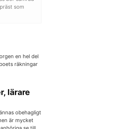
 präst som
orgen en hel del
boets räkningar
, lärare
ännas obehagligt
, men är mycket
nhöriga se till