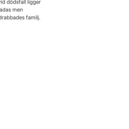
d dödsfall ligger
skadas men
sdrabbades familj.