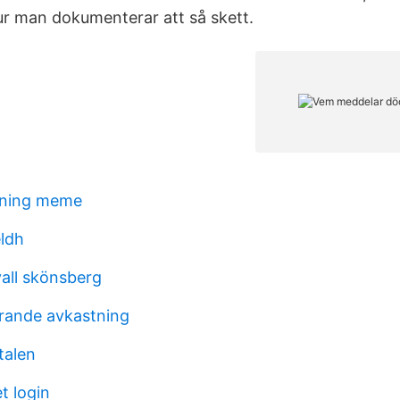
r man dokumenterar att så skett.
rning meme
eldh
vall skönsberg
rande avkastning
talen
 login