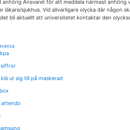
l anhörig Ansvaret för att meddela närmast anhörig vi
ler läkare/sjukhus. Vid allvarligare olycka där någon 
det bli aktuellt att universitetet kontaktar den olyck
 avanza
 kpa
 siffror
lä ut sig till på maskerad
 box
s attendo
3
 samsung