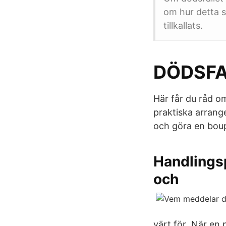
om hur detta s
tillkallats.
DÖDSFA
Här får du råd om
praktiska arran
och göra en bou
Handlingsp
och
värt för När en 