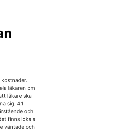
an
a kostnader.
ela läkaren om
att läkare ska
na sig. 4.1
närstående och
et finns lokala
de väntade och