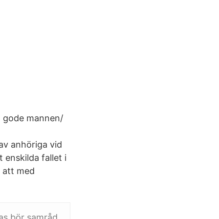
an gode mannen/
av anhöriga vid
enskilda fallet i
a att med
ras bör samråd