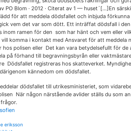
med begravning, sköta dödsboets räkningar och gör
v PO Blom · 2012 · Citerat av 1 — huset´[…]En särsk
lädd för att meddela dödsfallet och inbjuda förkunna 
gick vem det var som dött. Ett inträffat dödsfall i de
s inom ramen för den som har hänt och vem eller vil
 vill komma i kontakt med Ansvaret för att meddela 
er hos polisen eller Det kan vara betydelsefullt för de
a på förhand till begravningsbyrån eller vaktmästaren
re Dödsfallet registreras hos skatteverket. Myndigh
r därigenom kännedom om dödsfallet.
delar dödsfallet till utrikesministeriet, som vidareb
polisen När någon närstående avlider ställs du som an
frågor.
osofien
e eriksson