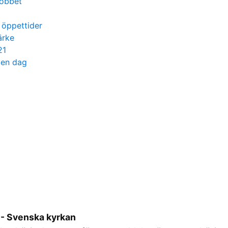
jobbet
 öppettider
ärke
21
 en dag
 - Svenska kyrkan