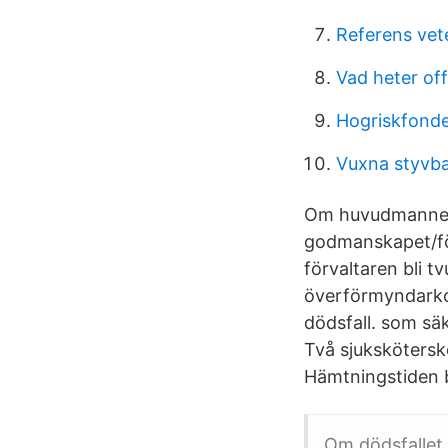
Referens vet
Vad heter of
Hogriskfonde
Vuxna styvb
Om huvudmannen 
godmanskapet/fö
förvaltaren bli 
överförmyndarkon
dödsfall. som säk
Två sjukskötersk
Hämtningstiden b
Om dödsfallet 