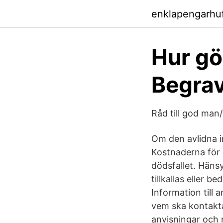
enklapengarhu
Hur gö
Begra
Råd till god man
Om den avlidna i
Kostnaderna för 
dödsfallet. Hänsy
tillkallas eller b
Information till
vem ska kontakta
anvisningar och 