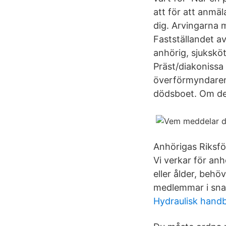
att för att anmäl
dig. Arvingarna m
Fastställandet av
anhörig, sjuksköt
Präst/diakonissa
överförmyndaren 
dödsboet. Om de
Anhörigas Riksför
Vi verkar för an
eller ålder, behö
medlemmar i snar
Hydraulisk hand