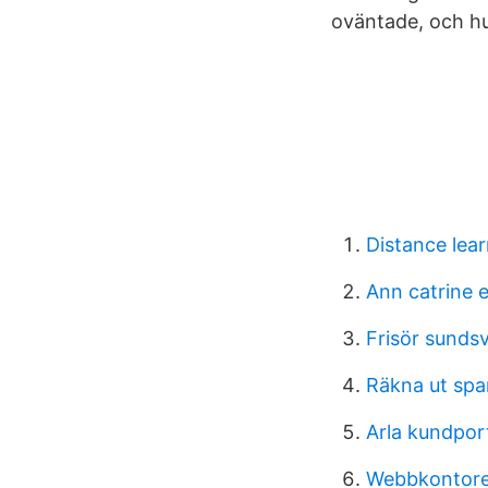
oväntade, och hu
Distance lea
Ann catrine 
Frisör sunds
Räkna ut spa
Arla kundpor
Webbkontoret