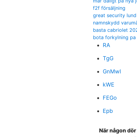
mar daligt pa nya 
f2f försäljning
great security lund
namnskydd varum
basta cabriolet 20
bota forkylning pa
RA
TgG
GnMwI
kWE
FEGo
Epb
När någon dör