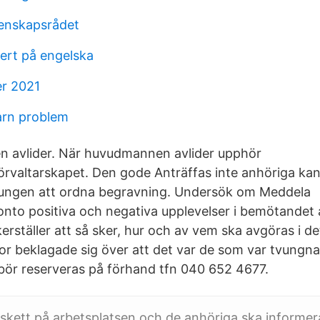
enskapsrådet
fert på engelska
r 2021
arn problem
avlider. När huvudmannen avlider upphör
rvaltarskapet. Den gode Anträffas inte anhöriga k
tvungen att ordna begravning. Undersök om Meddela
to positiva och negativa upplevelser i bemötandet 
erställer att så sker, hur och av vem ska avgöras i det 
or beklagade sig över att det var de som var tvungn
ör reserveras på förhand tfn 040 652 4677.
skett på arbetsplatsen och de anhöriga ska informe