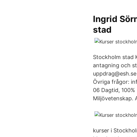
Ingrid Sö
stad
Stockholm stad 
antagning och st
uppdrag@esh.se B
Övriga frågor: i
06 Dagtid, 100% 
Miljövetenskap. 
kurser i Stockhol