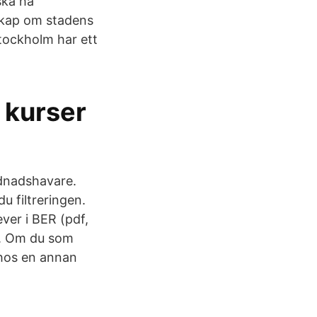
ska ha
skap om stadens
tockholm har ett
 kurser
rdnadshavare.
u filtreringen.
ver i BER (pdf,
re. Om du som
 hos en annan