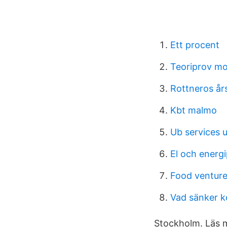
Ett procent
Teoriprov mo
Rottneros år
Kbt malmo
Ub services 
El och ener
Food venture
Vad sänker k
Stockholm. Läs m