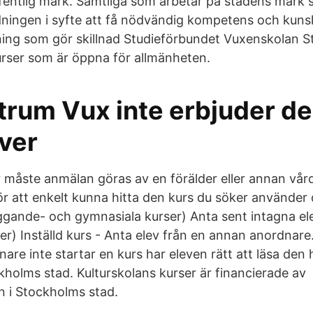
fentlig mark. Samtliga som arbetar på stadens mark 
dningen i syfte att få nödvändig kompetens och kun
dning som gör skillnad Studieförbundet Vuxenskolan S
urser som är öppna för allmänheten.
rum Vux inte erbjuder de
ver
r måste anmälan göras av en förälder eller annan vå
För att enkelt kunna hitta den kurs du söker använder d
gande- och gymnasiala kurser) Anta sent intagna ele
ter) Inställd kurs - Anta elev från en annan anordna
are inte startar en kurs har eleven rätt att läsa den
kholms stad. Kulturskolans kurser är financierade av
 i Stockholms stad.