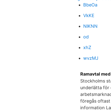
BbeOa
VkKE
NlKNN
od
xhZ
wvzMJ
Ramavtal med 
Stockholms sta
underlätta för
arbetsmarknade
föregås oftast
information L