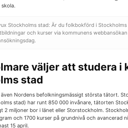
 skola.
x Stockholms stad: Är du folkbokförd i Stockholms
esutbildningar och kurser via kommunens webbansökan
 ansökningsdag.
mare väljer att studera i 
lms stad
även Nordens befolkningsmässigt största tätort. S
ms stad) har runt 850 000 invånare, tätorten Stock
t 2 miljoner bor i länet eller Storstockholm. Stockhol
gram och 1700 kurser på grundnivå och avancerad nivå
st 15 april.