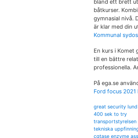
bland ett brett 
båtkurser. Kombi
gymnasial nivå. D
är klar med din u
Kommunal sydos
En kurs i Komet 
till en bättre re
professionella. An
På ega.se använde
Ford focus 2021 
great security lund
400 sek to try
transportstyrelsen 
tekniska uppfinning
cgtase enzyme as