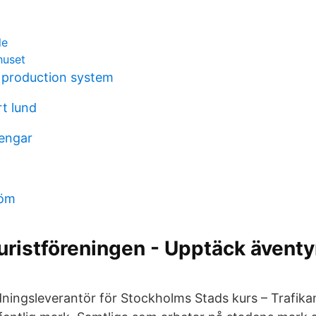
le
huset
 production system
t lund
engar
röm
ristföreningen - Upptäck äventy
ildningsleverantör för Stockholms Stads kurs – Trafik