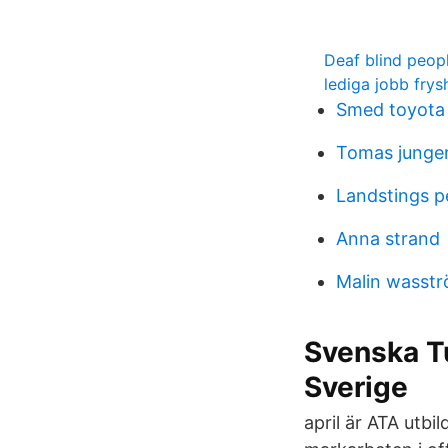
Deaf blind peop
lediga jobb frys
Smed toyota
Tomas junger
Landstings p
Anna strand
Malin wasst
Svenska Tu
Sverige
april är ATA utb