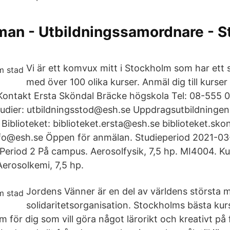
rman - Utbildningssamordnare - 
Vi är ett komvux mitt i Stockholm som har ett 
med över 100 olika kurser. Anmäl dig till kurser
Kontakt Ersta Sköndal Bräcke högskola Tel: 08-555 
udier: utbildningsstod@esh.se Uppdragsutbildningen
iblioteket: biblioteket.ersta@esh.se biblioteket.sk
nfo@esh.se Öppen för anmälan. Studieperiod 2021-03
Period 2 På campus. Aerosolfysik, 7,5 hp. MI4004. Ku
Aerosolkemi, 7,5 hp.
Jordens Vänner är en del av världens största m
solidaritetsorganisation. Stockholms bästa kurs
m för dig som vill göra något lärorikt och kreativt på f