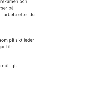
ägarexamen och
rser på
ll arbete efter du
som på sikt leder
gar för
 möjligt.