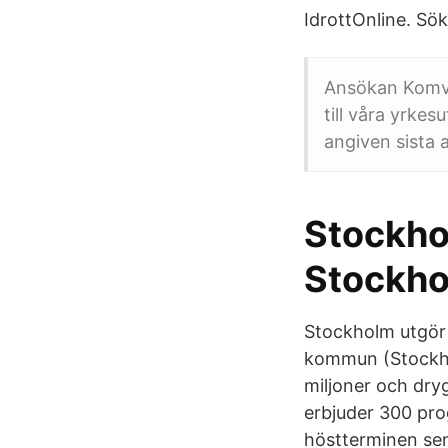
IdrottOnline. Sök
Ansökan Komvu
till våra yrk
angiven sista
Stockhol
Stockho
Stockholm utgör 
kommun (Stockhol
miljoner och dryg
erbjuder 300 pro
höstterminen sena