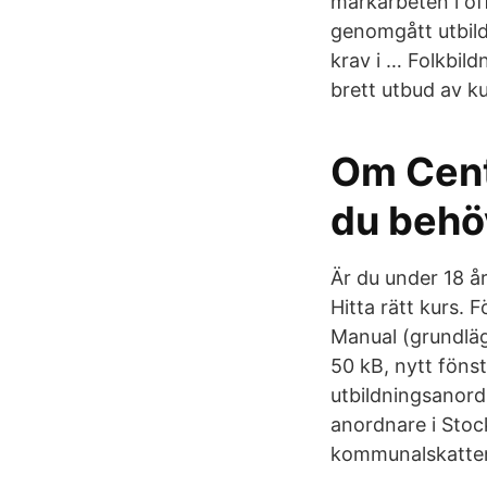
markarbeten i of
genomgått utbil
krav i … Folkbil
brett utbud av k
Om Cent
du behö
Är du under 18 å
Hitta rätt kurs. 
Manual (grundläg
50 kB, nytt föns
utbildningsanordn
anordnare i Stoc
kommunalskatten