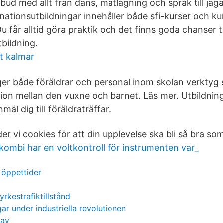
utbud med allt från dans, matlagning och språk till j
nationsutbildningar innehåller både sfi-kurser och ku
u får alltid göra praktik och det finns goda chanser ti
tbildning.
t kalmar
ger både föräldrar och personal inom skolan verktyg 
lation mellan den vuxne och barnet. Läs mer. Utbildnin
mäl dig till föräldraträffar.
r vi cookies för att din upplevelse ska bli så bra som
kombi har en voltkontroll för instrumenten var_
 öppettider
yrkestrafiktillstånd
ar under industriella revolutionen
say