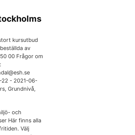
Stockholms
stort kursutbud
 beställda av
050 00 Frågor om
:
ondal@esh.se
-22 - 2021-06-
rs, Grundnivå,
iljö- och
er Här finns alla
ritiden. Välj