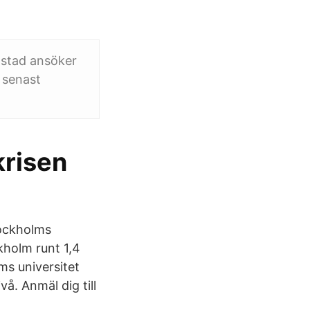
 stad ansöker
 senast
krisen
tockholms
holm runt 1,4
ms universitet
. Anmäl dig till